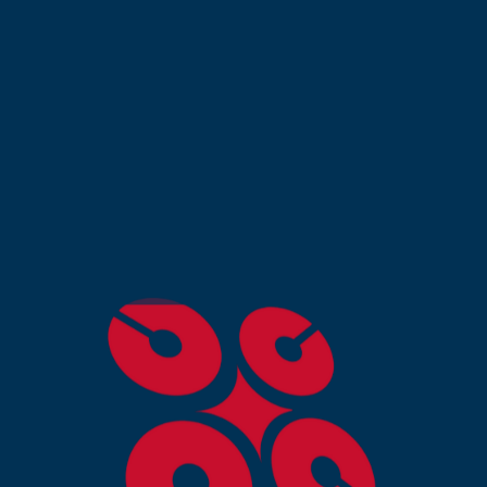
ir MAGHREB DEV comme votr
ère Casablanca ?
re Casablanca
se distingue par son engagement enver
ent. Voici quelques raisons pour lesquelles nos services
t de votre activité en ligne :
 années d’expérience dans le domaine du digital, nous
opper leur visibilité en ligne.
 chaque projet aux besoins spécifiques de nos clients.
les dernières technologies et tendances pour garantir
ccompagnons à chaque étape, de la conception à la