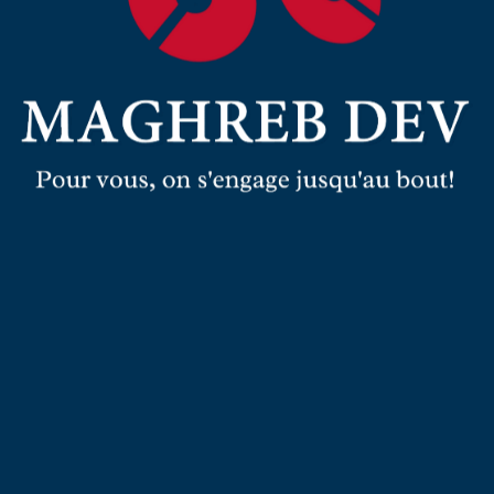
us
!
US NOS SERVICES !