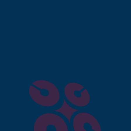
vis clients
s clients sur votre site ? C’est déjà une première éta
ssés et surtout à y répondre ? La relation client même a
 Remercier un internaute de sa commande et de son re
de son expérience d’achat, et participera à sa fidélité.
s avis positifs. Répondez toujours aux avis négatifs 
re changer leur avis. Le fait que vous réagissiez rapide
ui vérifieraient les avis avant de commander.
e