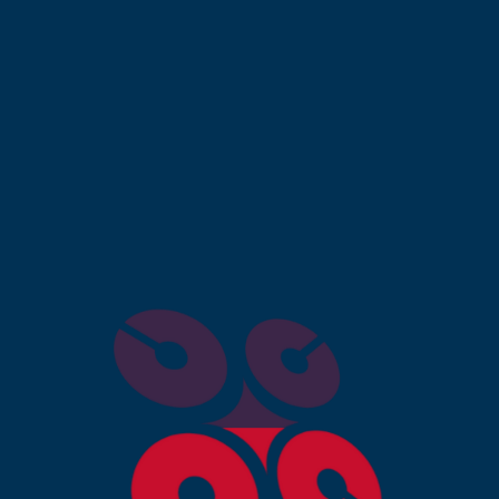
2.6. Maintenance et
support
Nous ne nous arrêtons pas à la création de votre
site. MAGHREB DEV propose un service de
maintenance et de support pour assurer la
sécurité et la performance de votre site en
permanence.
Mises à jour régulières
Sécurisation du site
Sauvegardes automatiques
Support technique disponible 24/7