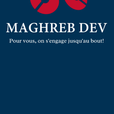
2.7. Gestion du Parc
Informatique