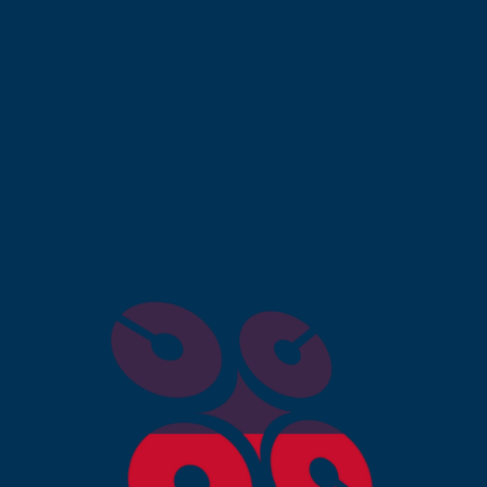
Sécurisation du site
Sauvegardes automatiques
Support technique disponible 24/7
SEO Maarif Casablanca
votre solution
sur mesure!
Appelez-Nous!
07 72 55 76 26
07 77 52 77 43