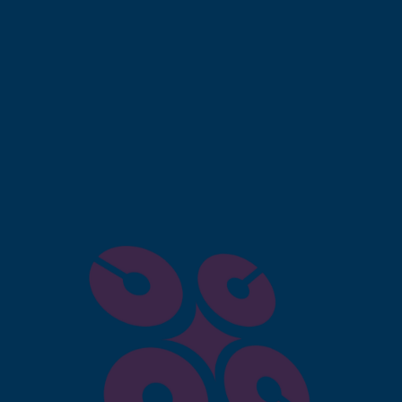
pour le référencement nature
e City ?
conçu et optimisé pour le SEO permet à votre entreprise
che.
 moderne et ergonomique renforce votre crédibilité et
 convertit les visiteurs en clients grâce à des appels à
outique physique, votre site est accessible à tout
 de vente.