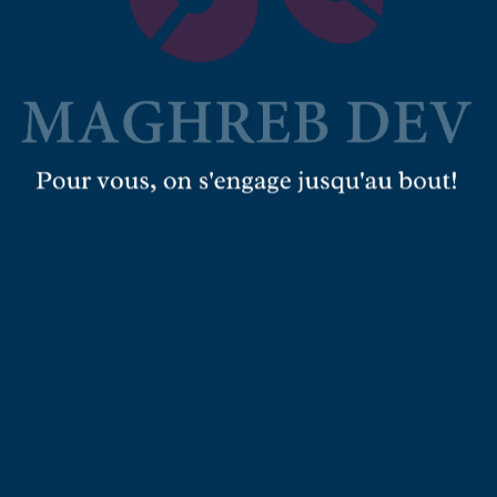
us
!
US NOS SERVICES !