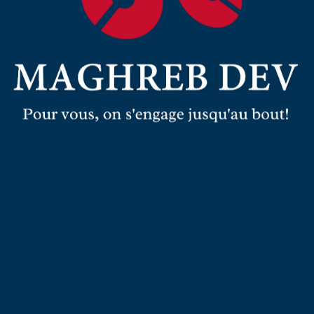
a
us
!
US NOS SERVICES !