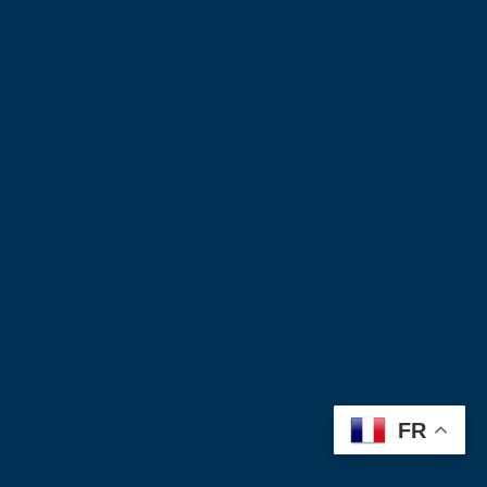
Faites de votre site
un atout
puissant pour votre business
Appelez-Nous!
07 72 55 76 26
07 77 52 77 43
CONTACTEZ-NOUS!
7. Questions fréquentes
FR
sur notre service