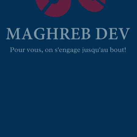
us
!
US NOS SERVICES !