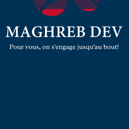
us
!
US NOS SERVICES !