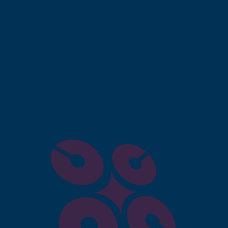
ur la création site e-
Casablanca ?
uverte en permanence, ce qui augmente vos
ermet d’atteindre des clients bien au-delà des limites
pace physique, ce qui réduit les charges fixes.
ite e-commerce bien référencé attire des visiteurs
commandes
: Les systèmes automatisés permettent un