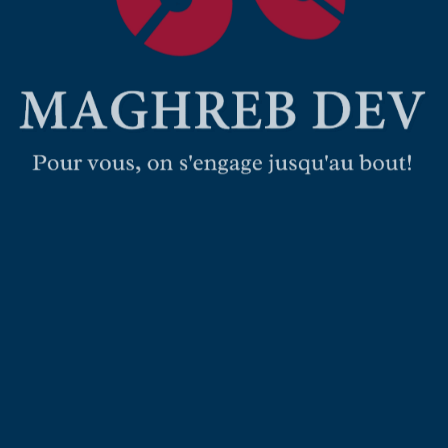
us
!
US NOS SERVICES !