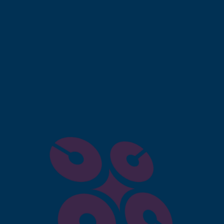
ra
se distingue par son engagement envers
ent. Voici quelques raisons pour lesquelles nos services
t de votre activité en ligne :
 années d’expérience dans le domaine du digital, nous
opper leur visibilité en ligne.
 chaque projet aux besoins spécifiques de nos clients.
les dernières technologies et tendances pour garantir
ccompagnons à chaque étape, de la conception à la
us
!