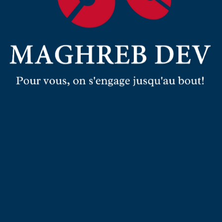
us
!
US NOS SERVICES !