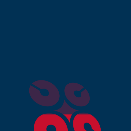
 pour MAGHREB DEV agence
ablanca ?
conçu et optimisé pour le référencement internet perme
résultats de recherche.
 moderne et ergonomique renforce votre crédibilité et
 convertit les visiteurs en clients grâce à des appels à
outique physique, votre site est accessible à tout
 de vente.
nt